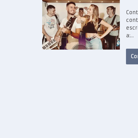
Cont
cont
escr
a:…
Co