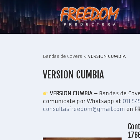
Saltar
al
contenido
Bandas de Covers
»
VERSION CUMBIA
VERSION CUMBIA
VERSION CUMBIA –
Bandas de Cover
comunicate por Whatsapp al:
011 54
consultasfreedom@gmail.com
en
F
Cont
176