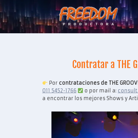
Saltar
al
contenido
Contratar a THE 
Por
contrataciones de THE GROOV
011 5452-1766
o por mail a:
consul
a encontrar los mejores Shows y Arti