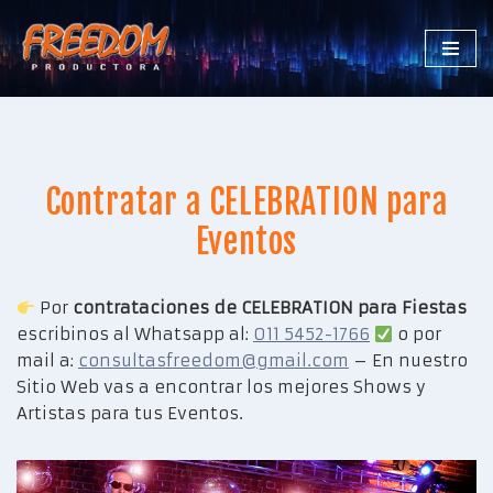
Saltar
al
contenido
Contratar a CELEBRATION para
Eventos
Por
contrataciones de CELEBRATION para Fiestas
escribinos al Whatsapp al:
011 5452-1766
o por
mail a:
consultasfreedom@gmail.com
– En nuestro
Sitio Web vas a encontrar los mejores Shows y
Artistas para tus Eventos.