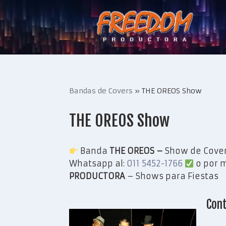
Saltar
al
contenido
Bandas de Covers
»
THE OREOS Show
THE OREOS Show
Banda
THE OREOS –
Show de Cover
Whatsapp al:
011 5452-1766
o por m
PRODUCTORA
– Shows para Fiestas
Cont