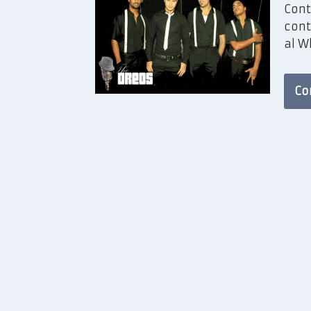
Cont
cont
al W
Co