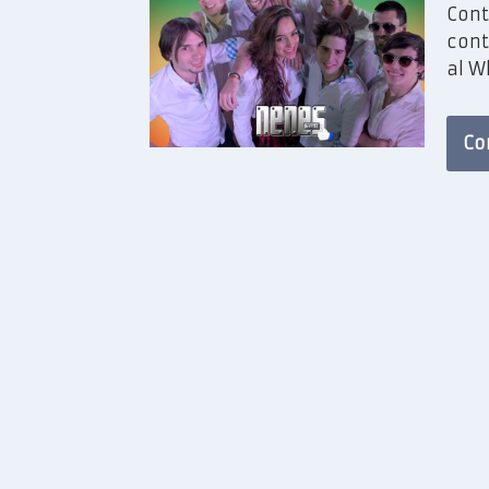
Cont
cont
al W
Co