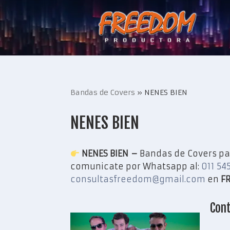
Saltar
al
contenido
Bandas de Covers
»
NENES BIEN
NENES BIEN
NENES BIEN –
Bandas de Covers par
comunicate por Whatsapp al:
011 54
consultasfreedom@gmail.com
en
F
Cont