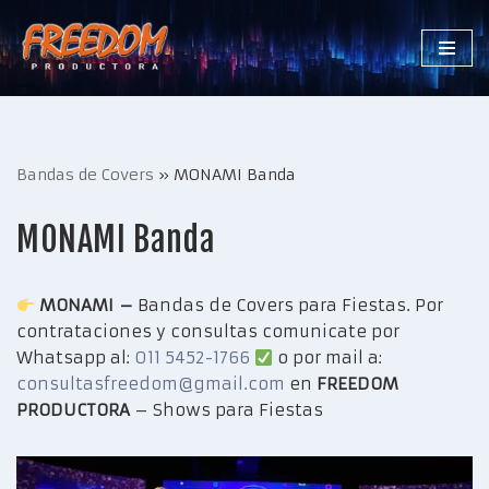
Saltar
al
contenido
Bandas de Covers
»
MONAMI Banda
MONAMI Banda
MONAMI –
Bandas de Covers para Fiestas. Por
contrataciones y consultas comunicate por
Whatsapp al:
011 5452-1766
o por mail a:
consultasfreedom@gmail.com
en
FREEDOM
PRODUCTORA
– Shows para Fiestas