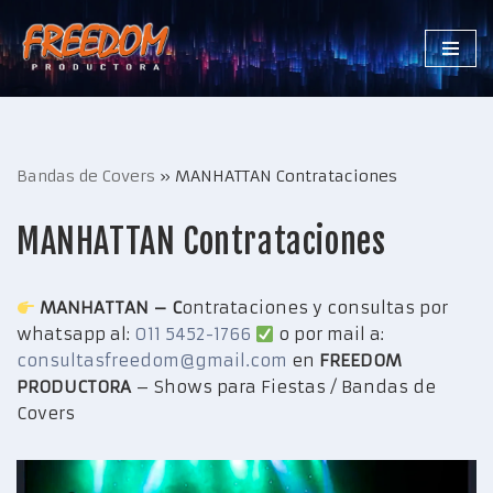
Saltar
al
contenido
Bandas de Covers
»
MANHATTAN Contrataciones
MANHATTAN Contrataciones
MANHATTAN – C
ontrataciones y consultas por
whatsapp al:
011 5452-1766
o por mail a:
consultasfreedom@gmail.com
en
FREEDOM
PRODUCTORA
– Shows para Fiestas / Bandas de
Covers