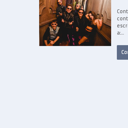
Cont
cont
escr
a:…
Co